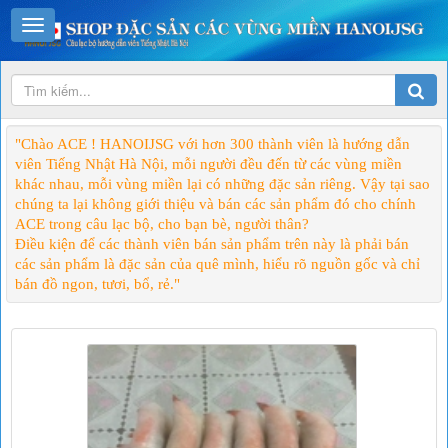
"Chào ACE ! HANOIJSG với hơn 300 thành viên là hướng dẫn
viên Tiếng Nhật Hà Nội, mỗi người đều đến từ các vùng miền
khác nhau, mỗi vùng miền lại có những đặc sản riêng. Vậy tại sao
chúng ta lại không giới thiệu và bán các sản phẩm đó cho chính
ACE trong câu lạc bộ, cho bạn bè, người thân?
Điều kiện để các thành viên bán sản phẩm trên này là phải bán
các sản phẩm là đặc sản của quê mình, hiểu rõ nguồn gốc và chỉ
bán đồ ngon, tươi, bổ, rẻ."