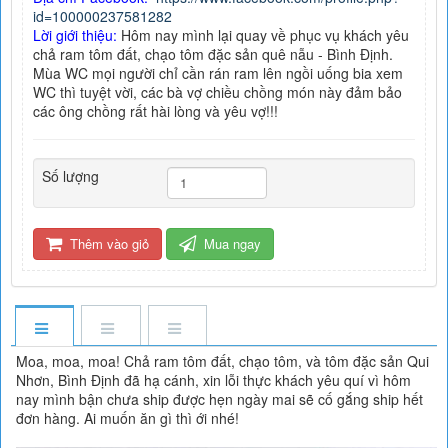
id=100000237581282
Lời giới thiệu:
Hôm nay mình lại quay về phục vụ khách yêu
chả ram tôm đất, chạo tôm đặc sản quê nẫu - Bình Định.
Mùa WC mọi người chỉ cần rán ram lên ngồi uống bia xem
WC thì tuyệt vời, các bà vợ chiều chồng món này đảm bảo
các ông chồng rất hài lòng và yêu vợ!!!
Số lượng
Thêm vào giỏ
Mua ngay
Moa, moa, moa! Chả ram tôm đất, chạo tôm, và tôm đặc sản Qui
Nhơn, Bình Định đã hạ cánh, xin lỗi thực khách yêu quí vì hôm
nay mình bận chưa ship được hẹn ngày mai sẽ cố gắng ship hết
đơn hàng. Ai muốn ăn gì thì ới nhé!