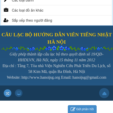
Các loại đồ ăn khác
Sắp xếp theo người đăng
CÂU LẠC BỘ HƯỚNG DẪN VIÊN TIẾNG NHẬT
HÀ NỘI
Giấy phép thành lập câu lạc bộ theo quyết định số 19/QĐ-
HHDLVN, Hà Nội, ngày 15 tháng 11 năm 2012
Địa chỉ : Tầng 7, Tòa nhà Viện Nghiên Cứu Phát Triển Du Lịch, số
58 Kim Mã, quận Ba Đình, Hà Nội
Website:
http://www.hanoijsg.org
Email:
hanoijsg@gmail.com
Gửi phản hồi
Gửi phản hồi